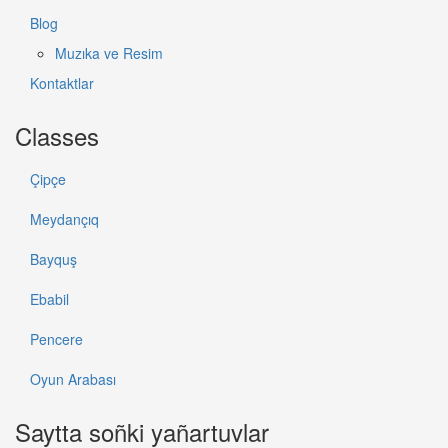
Blog
Muzıka ve Resim
Kontaktlar
Classes
Çipçe
Meydançıq
Bayquş
Ebabil
Pencere
Oyun Arabası
Saytta soñki yañartuvlar