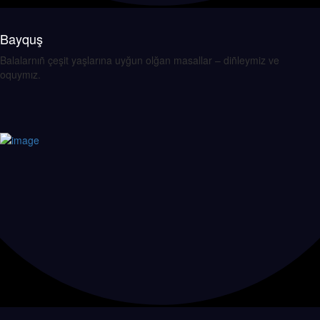
Bayquş
Balalarnıñ çeşit yaşlarına uyğun olğan masallar – diñleymiz ve
oquymız.