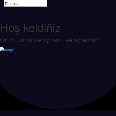
Hoş keldiñiz
Qırım Junior ile oynañız ve ögreniñiz!