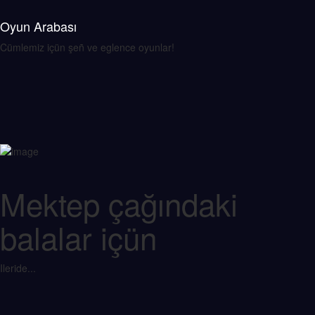
Oyun Arabası
Cümlemiz içün şeñ ve eglence oyunlar!
Mektep çağındaki
balalar içün
Ileride...