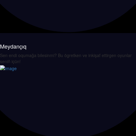
Meydançıq
Sen endi oqumağa bilesinmi? Bu ögretken ve inkişaf ettirgen oyunlar
seniñ içün!