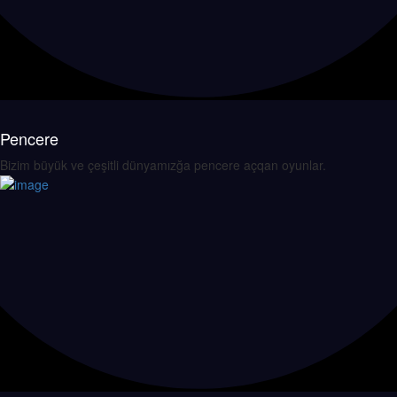
Pencere
Bizim büyük ve çeşitli dünyamızğa pencere açqan oyunlar.