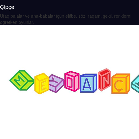
Çipçe
Ufaq balalar ve ana-babalar içün elifbe, söz, raqam, şekil, renklerni
ögretken oyunlar.