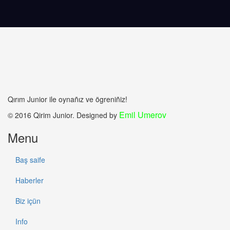
Qırım Junior ile oynañız ve ögreniñiz!
Emil Umerov
© 2016 Qirim Junior. Designed by
Menu
Baş saife
Haberler
Biz içün
Info