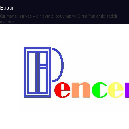
Ebabil
Qırımtatar şiiriyeti – diñleymiz, oquymız ve Qırım Yunior ile ifadeli
aytamız.