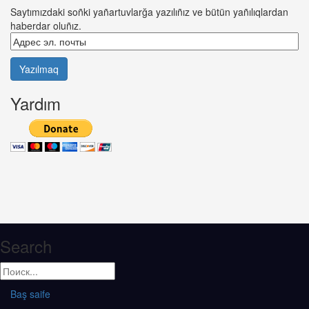
Saytımızdaki soñki yañartuvlarğa yazılıñız ve bütün yañılıqlardan
haberdar oluñız.
Yardım
Search
Baş saife